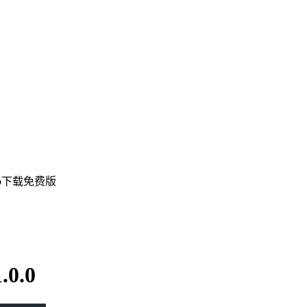
tudio下载免费版
0.0