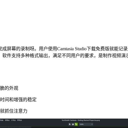
屏幕的录制呀。用户使用Camtasia Studio下载免费版
。软件支持多种格式输出，满足不同用户的要求，是制作视频演
清脆的外观
速渲染时间和增强的稳定
始就抓住注意力