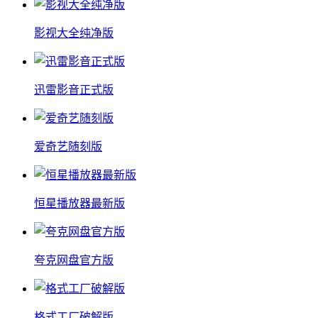
影视大全纯净版
迅雷影音正式版
爱奇艺随刻版
恒星播放器最新版
夸克网盘官方版
格式工厂破解版