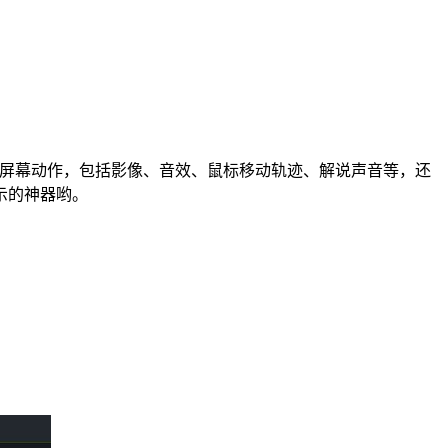
就能记录屏幕动作，包括影像、音效、鼠标移动轨迹、解说声音等，还
示的神器哟。