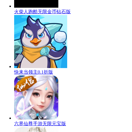
火柴人跑酷无限金币钻石版
快来当领主0.1折版
六界仙尊手游无限元宝版