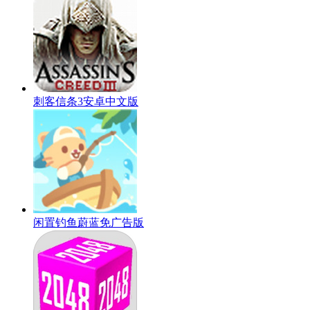
刺客信条3安卓中文版
闲置钓鱼蔚蓝免广告版