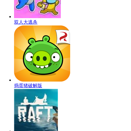
双人大逃杀
捣蛋猪破解版