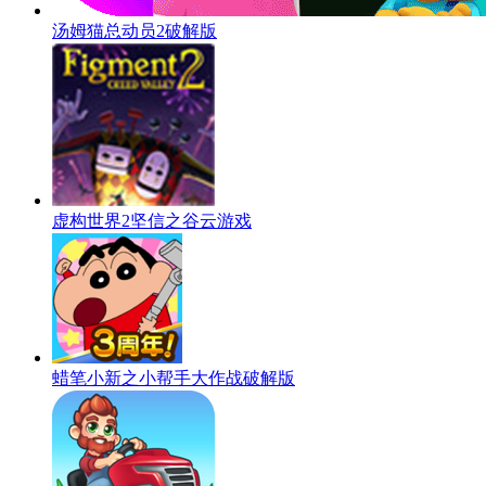
汤姆猫总动员2破解版
虚构世界2坚信之谷云游戏
蜡笔小新之小帮手大作战破解版