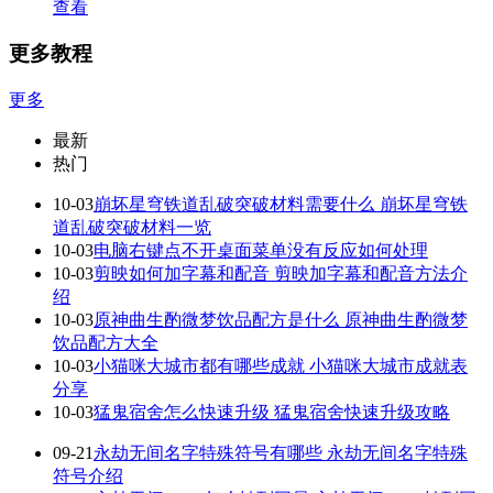
查看
更多教程
更多
最新
热门
10-03
崩坏星穹铁道乱破突破材料需要什么 崩坏星穹铁
道乱破突破材料一览
10-03
电脑右键点不开桌面菜单没有反应如何处理
10-03
剪映如何加字幕和配音 剪映加字幕和配音方法介
绍
10-03
原神曲生酌微梦饮品配方是什么 原神曲生酌微梦
饮品配方大全
10-03
小猫咪大城市都有哪些成就 小猫咪大城市成就表
分享
10-03
猛鬼宿舍怎么快速升级 猛鬼宿舍快速升级攻略
09-21
永劫无间名字特殊符号有哪些 永劫无间名字特殊
符号介绍