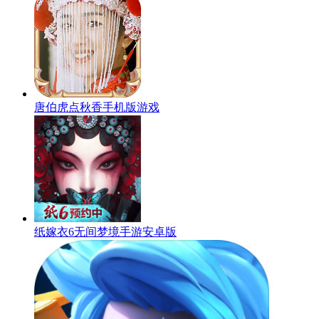
唐伯虎点秋香手机版游戏
纸嫁衣6无间梦境手游安卓版