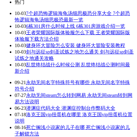
热门
10-03
7个超恐怖逻辑海龟汤细思极恐分享大全 7个超恐
怖逻辑海龟汤细思极恐最新一览
10-03
6栋301房什么时候上线 6栋301房游戏介绍一览
10-03
王者荣耀国际版体验服怎么下载 王者荣耀国际版
体验服下载方法介绍
10-03
健身环大冒险怎么安装 健身环大冒险安装教程
10-03
剑与远征sp剑圣试炼之地怎么通关 剑与远征sp剑圣
试炼之地通关攻略
10-03
乱世终结战什么时候公测 乱世终结战公测时间最
新介绍
09-21
永劫无间名字特殊符号有哪些 永劫无间名字特殊
符号介绍
07-27
永劫无间steam怎么转到网易 永劫无间steam转到网
易方法说明
06-23
潜渊症代码大全 潜渊症控制台作弊码大全
07-18
洛克王国vip扭蛋机在哪里 洛克王国vip扭蛋机位置
说明
08-16
死亡搁浅小说家的儿子在哪 死亡搁浅小说家的儿
子解锁方法