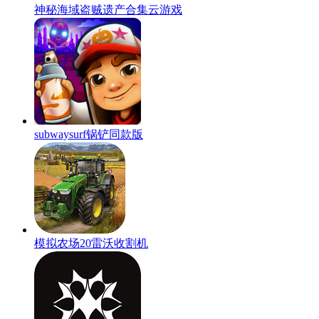
神秘海域盗贼遗产合集云游戏
subwaysurf锅铲同款版
模拟农场20雷沃收割机