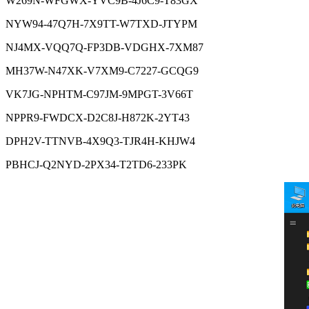
W269N-WFGWX-YVC9B-4J6C9-T83GX
NYW94-47Q7H-7X9TT-W7TXD-JTYPM
NJ4MX-VQQ7Q-FP3DB-VDGHX-7XM87
MH37W-N47XK-V7XM9-C7227-GCQG9
VK7JG-NPHTM-C97JM-9MPGT-3V66T
NPPR9-FWDCX-D2C8J-H872K-2YT43
DPH2V-TTNVB-4X9Q3-TJR4H-KHJW4
PBHCJ-Q2NYD-2PX34-T2TD6-233PK