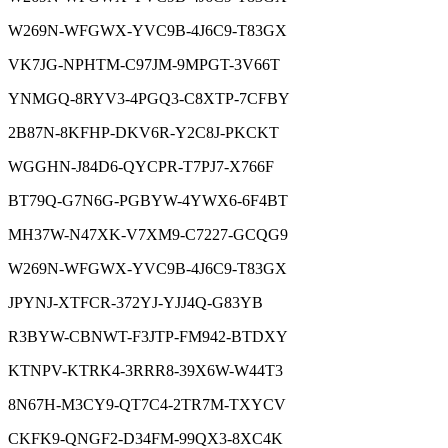
W269N-WFGWX-YVC9B-4J6C9-T83GX
VK7JG-NPHTM-C97JM-9MPGT-3V66T
YNMGQ-8RYV3-4PGQ3-C8XTP-7CFBY
2B87N-8KFHP-DKV6R-Y2C8J-PKCKT
WGGHN-J84D6-QYCPR-T7PJ7-X766F
BT79Q-G7N6G-PGBYW-4YWX6-6F4BT
MH37W-N47XK-V7XM9-C7227-GCQG9
W269N-WFGWX-YVC9B-4J6C9-T83GX
JPYNJ-XTFCR-372YJ-YJJ4Q-G83YB
R3BYW-CBNWT-F3JTP-FM942-BTDXY
KTNPV-KTRK4-3RRR8-39X6W-W44T3
8N67H-M3CY9-QT7C4-2TR7M-TXYCV
CKFK9-QNGF2-D34FM-99QX3-8XC4K