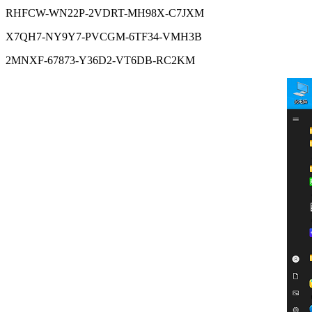
RHFCW-WN22P-2VDRT-MH98X-C7JXM
X7QH7-NY9Y7-PVCGM-6TF34-VMH3B
2MNXF-67873-Y36D2-VT6DB-RC2KM