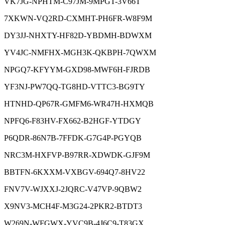
VK7JG-NPHTM-C97JM-9MPGT-3V66T
7XKWN-VQ2RD-CXMHT-PH6FR-W8F9M
DY3JJ-NHXTY-HF82D-YBDMH-BDWXM
YV4JC-NMFHX-MGH3K-QKBPH-7QWXM
NPGQ7-KFYYM-GXD98-MWF6H-FJRDB
YF3NJ-PW7QQ-TG8HD-VTTC3-BG9TY
HTNHD-QP67R-GMFM6-WR47H-HXMQB
NPFQ6-F83HV-FX662-B2HGF-YTDGY
P6QDR-86N7B-7FFDK-G7G4P-PGYQB
NRC3M-HXFVP-B97RR-XDWDK-GJF9M
BBTFN-6KXXM-VXBGV-694Q7-8HV22
FNV7V-WJXXJ-2JQRC-V47VP-9QBW2
X9NV3-MCH4F-M3G24-2PKR2-BTDT3
W269N-WFGWX-YVC9B-4J6C9-T83GX