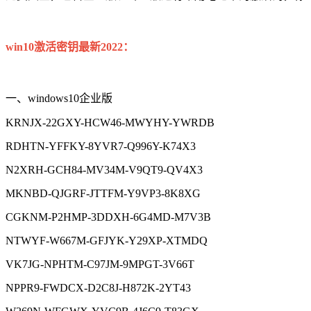
win10激活密钥最新2022：
一、windows10企业版
KRNJX-22GXY-HCW46-MWYHY-YWRDB
RDHTN-YFFKY-8YVR7-Q996Y-K74X3
N2XRH-GCH84-MV34M-V9QT9-QV4X3
MKNBD-QJGRF-JTTFM-Y9VP3-8K8XG
CGKNM-P2HMP-3DDXH-6G4MD-M7V3B
NTWYF-W667M-GFJYK-Y29XP-XTMDQ
VK7JG-NPHTM-C97JM-9MPGT-3V66T
NPPR9-FWDCX-D2C8J-H872K-2YT43