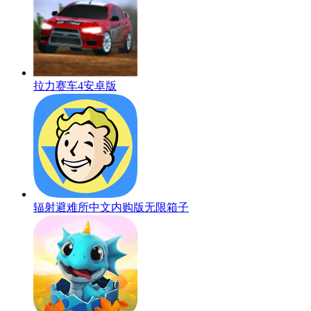
拉力赛车4安卓版
辐射避难所中文内购版无限箱子