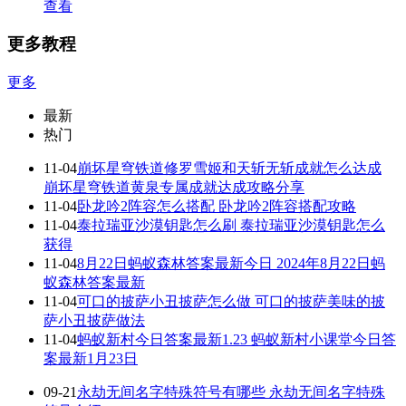
查看
更多教程
更多
最新
热门
11-04
崩坏星穹铁道修罗雪姬和天斩无斩成就怎么达成
崩坏星穹铁道黄泉专属成就达成攻略分享
11-04
卧龙吟2阵容怎么搭配 卧龙吟2阵容搭配攻略
11-04
泰拉瑞亚沙漠钥匙怎么刷 泰拉瑞亚沙漠钥匙怎么
获得
11-04
8月22日蚂蚁森林答案最新今日 2024年8月22日蚂
蚁森林答案最新
11-04
可口的披萨小丑披萨怎么做 可口的披萨美味的披
萨小丑披萨做法
11-04
蚂蚁新村今日答案最新1.23 蚂蚁新村小课堂今日答
案最新1月23日
09-21
永劫无间名字特殊符号有哪些 永劫无间名字特殊