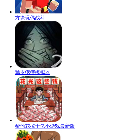
方块玩偶战斗
鸡皮疙瘩模拟器
帮他花掉十亿小游戏最新版