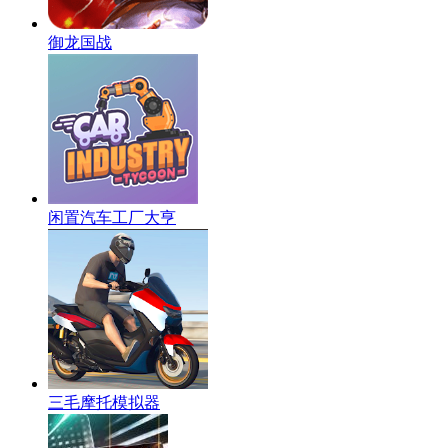
御龙国战
闲置汽车工厂大亨
三毛摩托模拟器