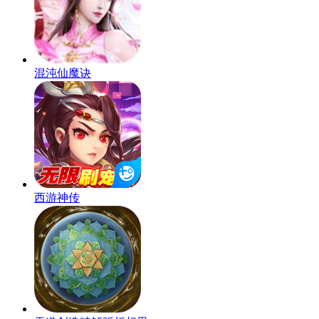
混沌仙魔诀
西游神传