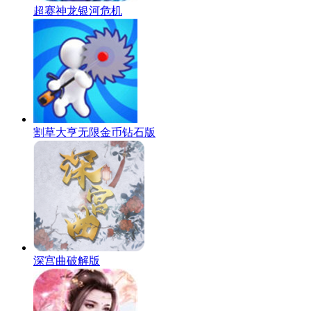
超赛神龙银河危机
割草大亨无限金币钻石版
深宫曲破解版