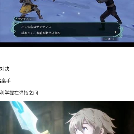
人对决
路高手
让胜利掌握在弹指之间