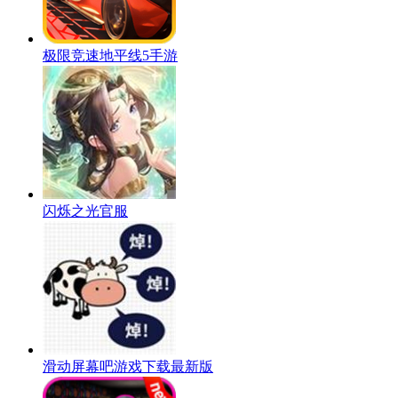
极限竞速地平线5手游
闪烁之光官服
滑动屏幕吧游戏下载最新版