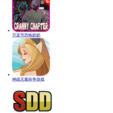
万圣节恐怖奶奶
神战元素纷争游戏