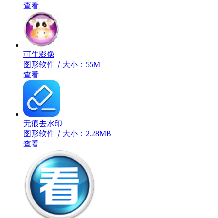
查看
可牛影像
图形软件
｜
大小：55M
查看
无痕去水印
图形软件
｜
大小：2.28MB
查看