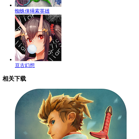
蜘蛛侠绳索英雄
亘古幻想
相关下载