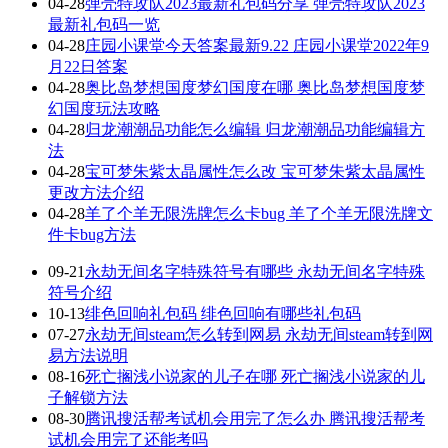
04-28
弹壳特攻队2023最新礼包码分享 弹壳特攻队2023
最新礼包码一览
04-28
庄园小课堂今天答案最新9.22 庄园小课堂2022年9
月22日答案
04-28
奥比岛梦想国度梦幻国度在哪 奥比岛梦想国度梦
幻国度玩法攻略
04-28
归龙潮潮品功能怎么编辑 归龙潮潮品功能编辑方
法
04-28
宝可梦朱紫太晶属性怎么改 宝可梦朱紫太晶属性
更改方法介绍
04-28
羊了个羊无限洗牌怎么卡bug 羊了个羊无限洗牌文
件卡bug方法
09-21
永劫无间名字特殊符号有哪些 永劫无间名字特殊
符号介绍
10-13
绯色回响礼包码 绯色回响有哪些礼包码
07-27
永劫无间steam怎么转到网易 永劫无间steam转到网
易方法说明
08-16
死亡搁浅小说家的儿子在哪 死亡搁浅小说家的儿
子解锁方法
08-30
腾讯搜活帮考试机会用完了怎么办 腾讯搜活帮考
试机会用完了还能考吗