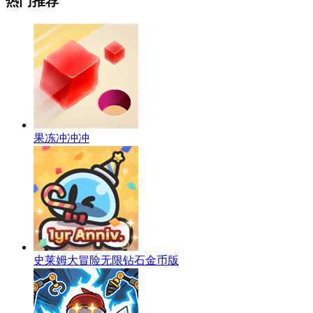
热门推荐
果冻冲冲冲
史莱姆大冒险无限钻石金币版