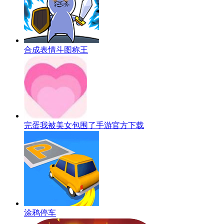
合成表情斗图称王
完蛋我被美女包围了手游官方下载
涂鸦停车