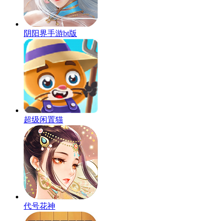
阴阳界手游bt版
超级闲置猫
代号花神