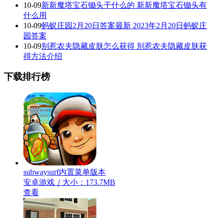
10-09
新新魔塔宝石锄头干什么的 新新魔塔宝石锄头有
什么用
10-09
蚂蚁庄园2月20日答案最新 2023年2月20日蚂蚁庄
园答案
10-09
别惹农夫隐藏皮肤怎么获得 别惹农夫隐藏皮肤获
得方法介绍
下载排行榜
subwaysurf内置菜单版本
安卓游戏
｜
大小：173.7MB
查看