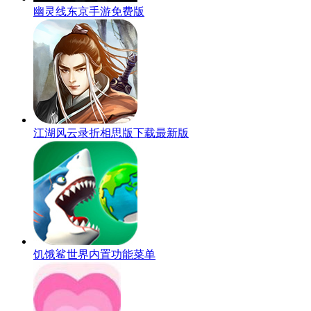
幽灵线东京手游免费版
江湖风云录折相思版下载最新版
饥饿鲨世界内置功能菜单