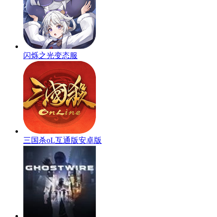
闪烁之光变态服
三国杀oL互通版安卓版