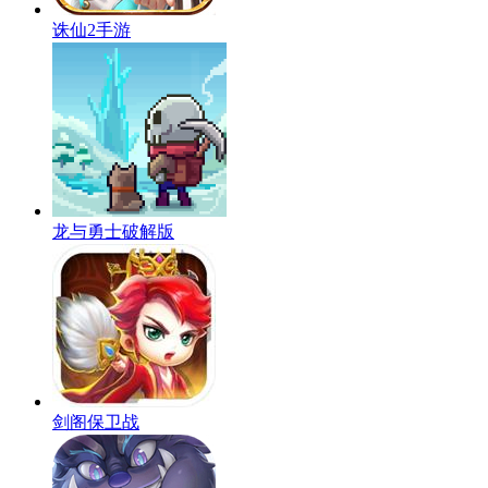
诛仙2手游
龙与勇士破解版
剑阁保卫战